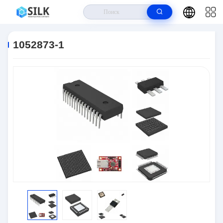
Дом
>
Продукты
>
Соединители
>
1052873-1
1052873-1