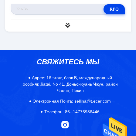
RFQ
СВЯЖИТЕСЬ МЫ
Адрес:
16 этаж, блок B, международный
особняк Jiatai, No 41, Доньсихуань Чжун, район
Чаоян, Пекин
Электронная Почта:
sellina@t.ecer.com
Телефон:
86--14775986446